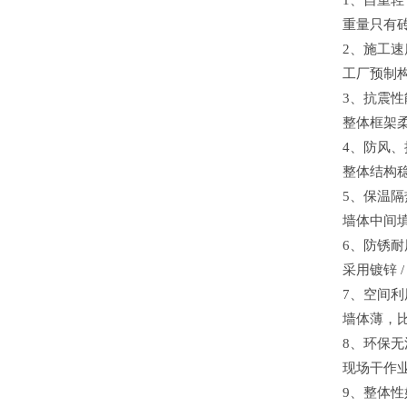
1、自重轻
重量只有砖
2、施工速
工厂预制
3、抗震性
整体框架
4、防风
整体结构
5、保温
墙体中间
6、防锈
采用镀锌 
7、空间利
墙体薄，比
8、环保无
现场干作
9、整体