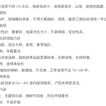
混房子的 1/6 左右，地基负担小，省地基造价，山地、坡地也能建
度快
构件，现场螺丝拼装，不用大量砌砖、浇筑，建房工期比砖混快一半
能强
柔性好、重量轻，地震冲击力小，不易倒塌，安全性高。
、抗风雪能力好
稳固，适合大风、多雨、暴雪地区。
隔热、冬暖夏凉
填充保温棉，隔热效果远超普通砖墙，后期省电、住得舒服。
耐用、使用寿命长
/ 镀铝锌钢材，耐腐蚀、不生锈，正常使用可达 70–100 年。
用率高
砖混多出5%～8% 室内使用面积，户型布局更灵活。
污染
业、无建筑垃圾，钢材可回收，符合环保要求。
性好、不易开裂