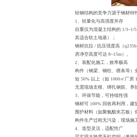
轻钢结构的竞争力源于钢材特
1、轻量化与高强度并存
自重仅为混凝土结构的 1/3~1/
其适合软土地基）；
钢材抗拉 / 抗压强度高（q23
房净空高度可达 8~15m）。
2、装配化施工，效率极高
构件（钢梁、钢柱、檩条等）
短 50% 以上（如 1000㎡厂房
无需现场支模、绑扎钢筋、养
3、环保节能，可持续性强
钢材可 100% 回收再利用，建
围护材料（如聚氨酯夹芯板）保温
构件生产过程无污染，现场施
4、造型灵活，适配性广
可实现大跨度无柱空间（单跨跨