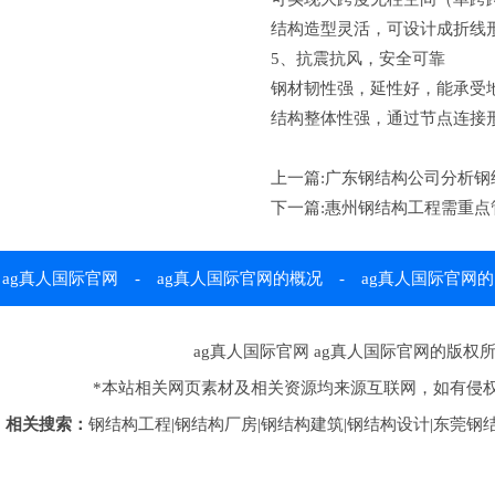
结构造型灵活，可设计成折线
5、抗震抗风，安全可靠
钢材韧性强，延性好，能承受地
结构整体性强，通过节点连接
上一篇:
广东钢结构公司分析钢
下一篇:
惠州钢结构工程需重点
ag真人国际官网
-
ag真人国际官网的概况
-
ag真人国际官网的
产品展示
-
生产车间
-
工程案例
-
新闻资讯
-
典型案
ag真人国际官网
ag真人国际官网的版权所有 © 
*本站相关网页素材及相关资源均来源互联网，如有侵权
例
-
物流运输
-
行业新闻
-
ag真人国际官网的人才招
相关搜索：
钢结构工程|钢结构厂房|钢结构建筑|钢结构设计|东莞钢结
聘
-
在线留言
-
联系ag真人国际官网