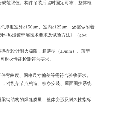
合规范限值。构件吊装后临时固定可靠，整体框
厚度室外≥150μm、室内≥125μm，还需做附着
件热浸镀锌层技术要求及试验方法》（gb/t
厚度要匹配设计耐火极限，超薄型（≤3mm）、薄型
鼓，且耐火性能检测符合要求。
接、杆件弯曲度、网格尺寸偏差等需符合验收要求。
015），对刚架节点构造、檩条安装、屋面围护系统
验收桥梁钢结构的焊缝质量、整体变形及耐久性指标