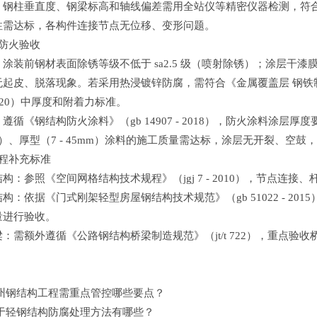
：钢柱垂直度、钢梁标高和轴线偏差需用全站仪等精密仪器检测，符
性需达标，各构件连接节点无位移、变形问题。
与防火验收
涂装前钢材表面除锈等级不低于 sa2.5 级（喷射除锈）；涂层干漆膜总
起皮、脱落现象。若采用热浸镀锌防腐，需符合《金属覆盖层 钢铁制
- 2020）中厚度和附着力标准。
遵循《钢结构防火涂料》（gb 14907 - 2018），防火涂料涂层
7mm）、厚型（7 - 45mm）涂料的施工质量需达标，涂层无开裂、空
工程补充标准
构：参照《空间网格结构技术规程》（jgj 7 - 2010），节点连
构：依据《门式刚架轻型房屋钢结构技术规范》（gb 51022 - 2
量进行验收。
：需额外遵循《公路钢结构桥梁制造规范》（jt/t 722），重点
州钢结构工程需重点管控哪些要点？
于轻钢结构防腐处理方法有哪些？