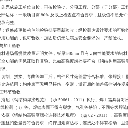
：先完成施工单位自检，再按检验批、分项工程、分部（子分部）工
部达标；一般项目需 80% 及以上检查点符合要求，且极值不超允许偏
记录完整。
理：返修或更换构件的检验批要重新验收；经检测达设计要求的可验
使用功能的，也可验收；加固后仍无法满足安全要求的，严禁验收。
料与加工验收
材进场需提供质量证明文件，板厚≥40mm 且有 z 向性能要求的
全功能的需见证取样复验。比如高强度螺栓要符合《钢结构用高强度大六角头螺
要求。
：切割、拼接、弯曲等加工后，构件尺寸偏差需符合标准。像焊接 h
范允许范围；构件表面无明显损伤、变形，矫正后的偏差需控制在规
施工环节验收
搭配《钢结构焊接规范》（gb 50661 - 2011）执行。焊工需
、射线检测（rt）等。焊缝表面不得有裂纹、气孔等缺陷，不同等级焊
依据《钢结构高强度螺栓连接技术规程》（jgj 82 - 2011），
外露丝扣数量要符合要求，终拧扭矩需达标，连接处不得有松动，且