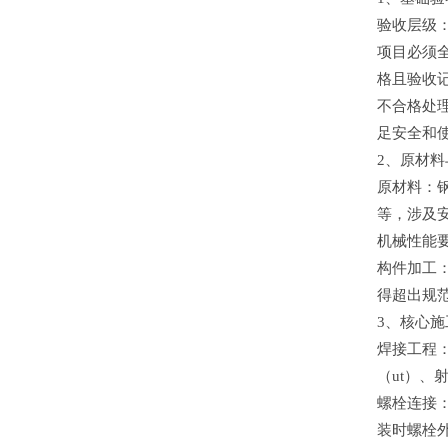
验收层级
项目必须全
格且验收
不合格处
足安全和
2、原材
原材料：钢
等，涉及安
机械性能
构件加工
得超出规
3、核心
焊接工程：
（ut）
螺栓连接：
装时螺栓