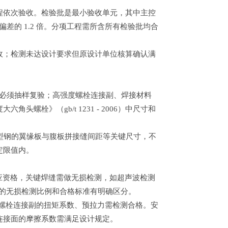
程依次验收。检验批是最小验收单元，其中主控
差的 1.2 倍。分项工程需所含所有检验批均合
收；检测未达设计要求但原设计单位核算确认满
钢材必须抽样复验；高强度螺栓连接副、焊接材料
栓》（gb/t 1231 - 2006）中尺寸和
 型钢的翼缘板与腹板拼接缝间距等关键尺寸，不
定限值内。
具备对应资格，关键焊缝需做无损检测，如超声波检测
缝的无损检测比例和合格标准有明确区分。
高强度螺栓连接副的扭矩系数、预拉力需检测合格。安
连接面的摩擦系数需满足设计规定。