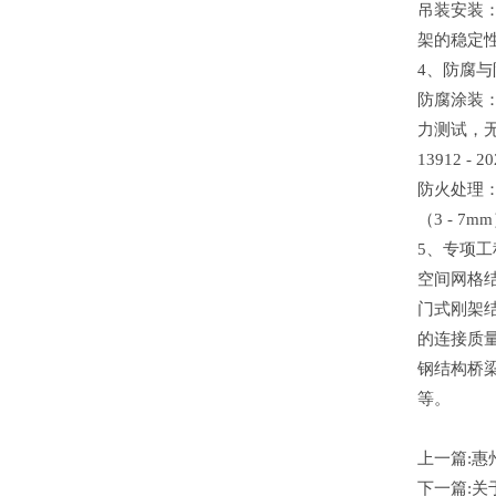
吊装安装
架的稳定
4、防腐
防腐涂装：
力测试，无
13912 
防火处理：
（3 - 
5、专项
空间网格结
门式刚架结
的连接质
钢结构桥梁
等。
上一篇:
惠
下一篇:
关